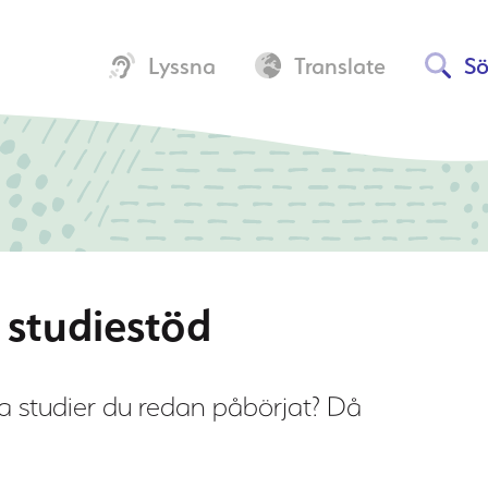
Lyssna
Translate
S
 studiestöd
tta studier du redan påbörjat? Då