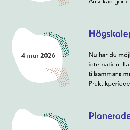
Ansökan gör d
Högskolep
Nu har du möjl
4 mar 2026
internationell
tillsammans me
Praktikperiode
Planerade