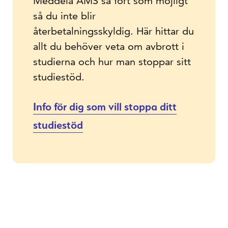
Meddela AMS så fort som möjligt
så du inte blir
återbetalningsskyldig. Här hittar du
allt du behöver veta om avbrott i
studierna och hur man stoppar sitt
studiestöd.
Info för dig som vill stoppa ditt
studiestöd