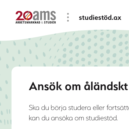
Hoppa
studiestöd.ax
till
huvudinnehåll
Ansök om åländskt
Ska du börja studera eller fortsä
kan du ansöka om studiestöd.