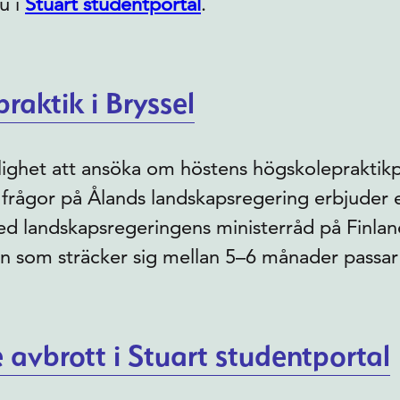
u i
Stuart studentportal
.
raktik i Bryssel
ighet att ansöka om höstens högskolepraktikpla
a frågor på Ålands landskapsregering erbjuder 
d landskapsregeringens ministerråd på Finland
n som sträcker sig mellan 5–6 månader passar d
 avbrott i Stuart studentportal