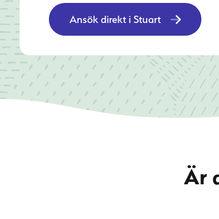
Ansök direkt i Stuart
Är 